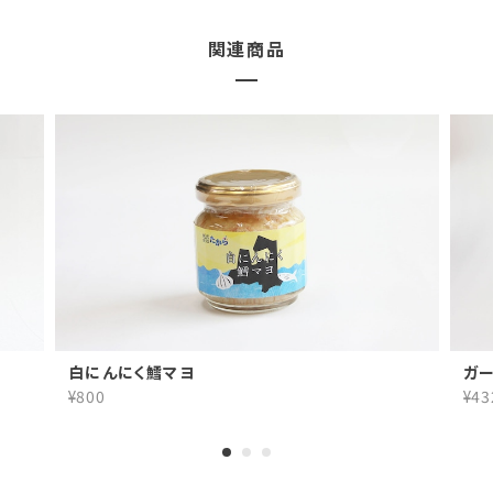
関連商品
白にんにく鱈マヨ
ガ
¥800
¥43