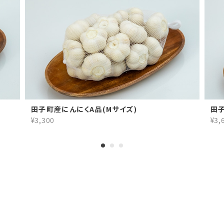
田子町産にんにくA品(Mサイズ)
田子
¥3,300
¥3,